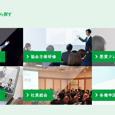
ら探す
ト
協会主催研修
悪質ク
ブ
社員総会
各種申