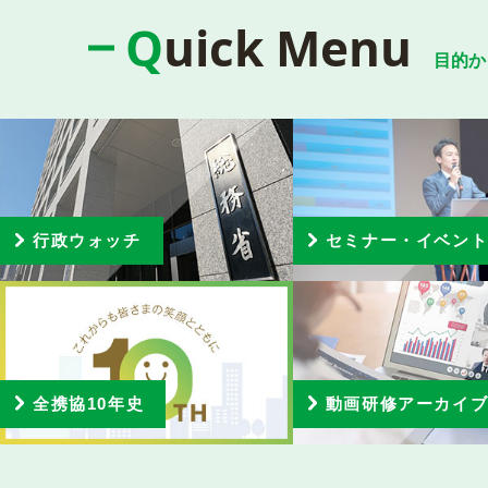
Quick Menu
目的か
行政ウォッチ
セミナー・イベン
全携協10年史
動画研修アーカイ