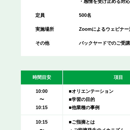
・感情を受け止める対応
定員
500名
実施場所
Zoomによるウェビナー
その他
バックヤードでのご受講
時間目安
項目
10:00
■オリエンテーション
〜
■学習の目的
10:15
■他業種の事例
10:15
■ご指摘とは