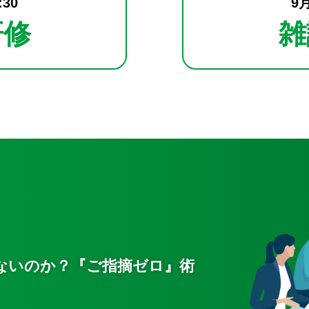
30
9
研修
雑
ないのか？『ご指摘ゼロ』術